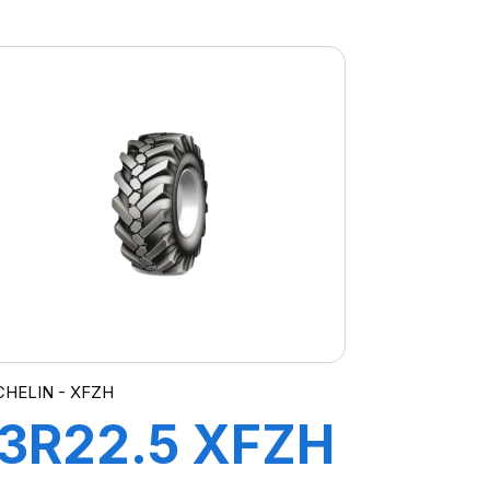
ST25 160K
(158L) M+S
FRT
CHELIN - XFZH
13R22.5 XFZH