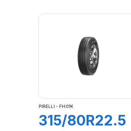
TR:01S II+
154/150L
(152M) M+S
PIRELLI - FH:01K
315/80R22.5