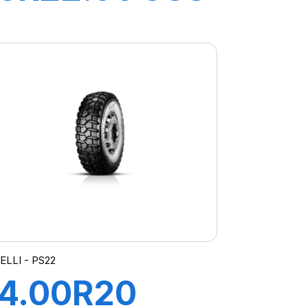
156/150K
M+S*
ELLI - PS22
14.00R20