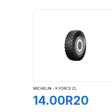
XWORKS HD
156/151K
MICHELIN - X FORCE ZL
14.00R20