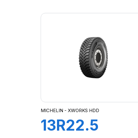
FH:01K
156/150L
(154M)
MICHELIN - XWORKS HDD
13R22.5