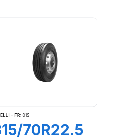
PS22 TL
164/160G
ELLI - FR: 01S
315/70R22.5