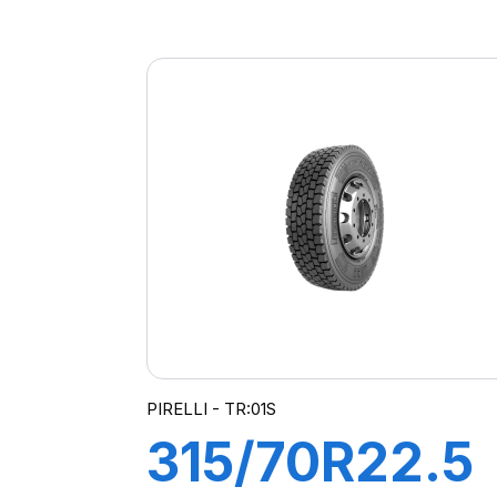
FH95
COMFORT
154/149M
PIRELLI - TR:01S
315/70R22.5