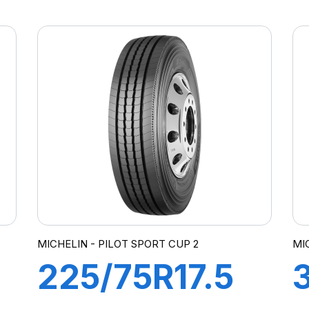
D
XWORKS HDZ
156/151K
MICHELIN - PILOT SPORT CUP 2
MI
225/75R17.5