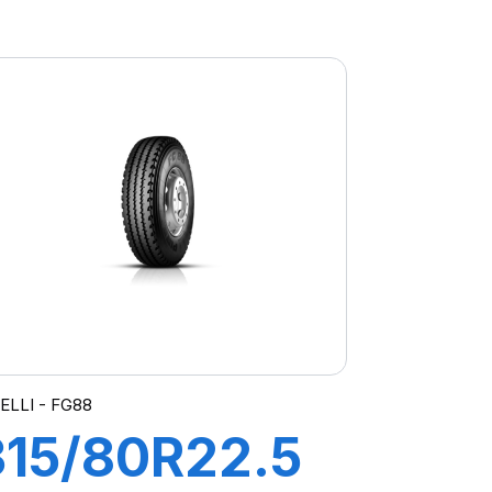
R:01S II+
156/150L
(154M) EX+S
ELLI - FG88
315/80R22.5