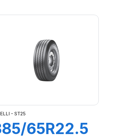
FG88
156/150K M+S
ELLI - ST25
385/65R22.5