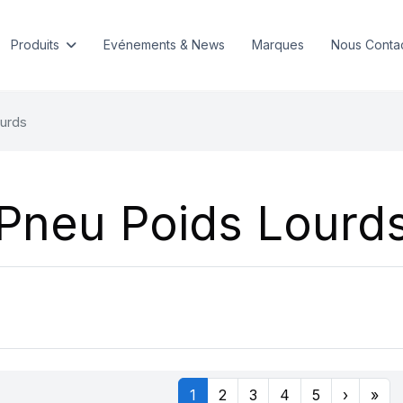
Produits
Evénements & News
Marques
Nous Conta
urds
Pneu Poids Lourd
1
2
3
4
5
›
»