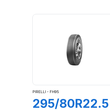
TL 156/150K
PIRELLI - FH95
295/80R22.5