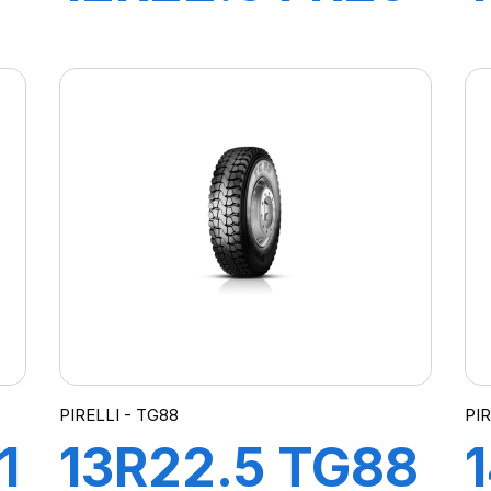
S
152/148M
PLUS*
PIRELLI - TG88
PIR
1
13R22.5 TG88