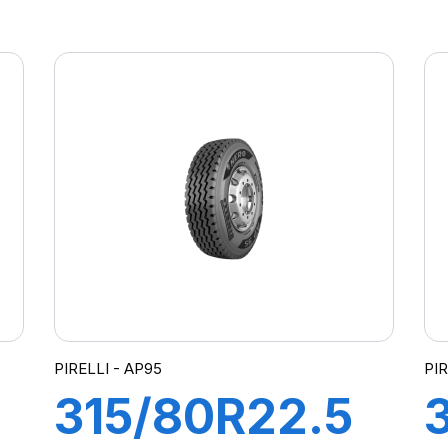
FR25 PLUS
F
152/148M
PIRELLI - AP95
PIR
315/80R22.5