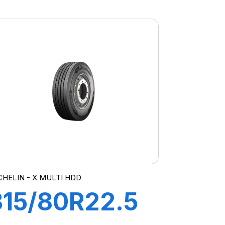
154/150G TL
VM
CHELIN - X MULTI HDD
315/80R22.5