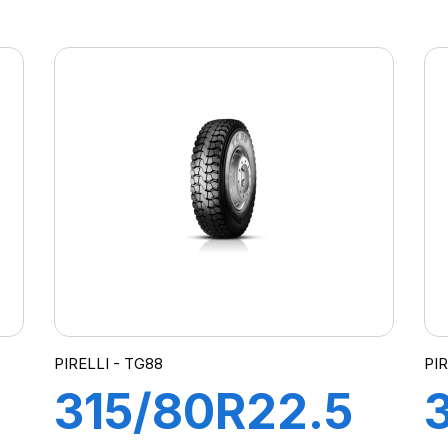
AP95
156/150K M+S
Diam Nero
Plus
PIRELLI - TG88
PIR
315/80R22.5