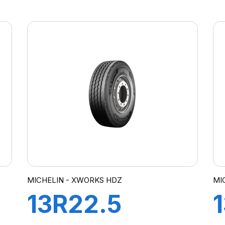
TG88
156/150K
MICHELIN - XWORKS HDZ
MI
13R22.5