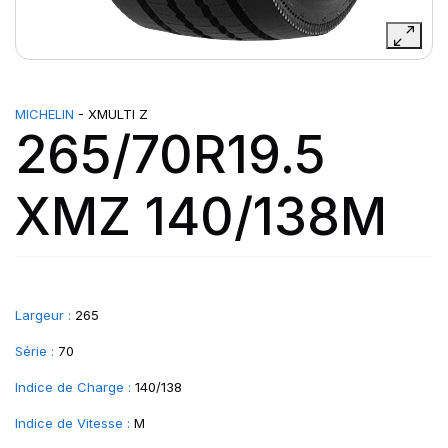
MICHELIN
- XMULTI Z
265/70R19.5
XMZ 140/138M
Largeur :
265
Série :
70
Indice de Charge :
140/138
Indice de Vitesse :
M