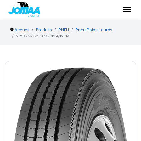
Accueil
Produits
PNEU
Pneu Poids Lourds
225/75R17.5 XMZ 129/127M