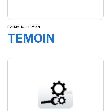
ITALMATIC - TEMOIN
TEMOIN
D'USURE PL0-
90