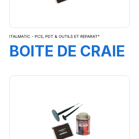
ITALMATIC - PCS, PDT & OUTILS ET REPARAT°
BOITE DE CRAIE
JAUNE (12
Pcs)-3080019G-