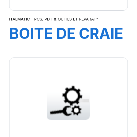
ITALMATIC - PCS, PDT & OUTILS ET REPARAT°
BOITE DE CRAIE
ROSE (12
Pcs)-3080019S-