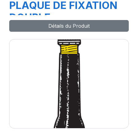
PLAQUE DE FIXATION
DOUBLE
Détails du Produit
REF.1431(attache)