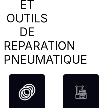
ET
SIOC
(23)
SPEEDWAYS
(64)
OUTILS
STICA
(3)
TIGAR
(24)
DE
REPARATION
PNEUMATIQUE