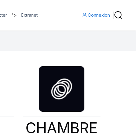
">
Connexion
cter
Extranet
CHAMBRE