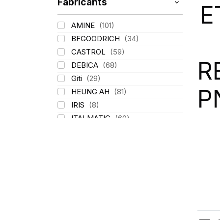
Fabricants
E
AMINE
(101)
BFGOODRICH
(34)
CASTROL
(59)
R
DEBICA
(68)
Giti
(29)
P
HEUNG AH
(81)
IRIS
(8)
ITALMATIC
(60)
KLEBER
(116)
LASSA
(174)
LING LONG
(152)
MICHELIN
(345)
MITAS
(95)
Mondolfo ferro
(31)
PIRELLI
(419)