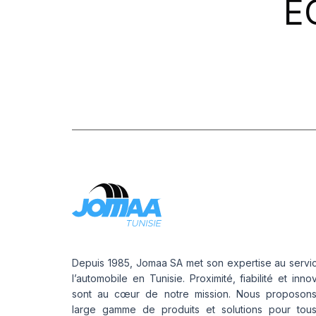
E
PROMETEON
(18)
SCHRADER
(24)
SIOC
(23)
SPEEDWAYS
(64)
STICA
(3)
TIGAR
(24)
Depuis 1985, Jomaa SA met son expertise au servi
l’automobile en Tunisie. Proximité, fiabilité et inno
sont au cœur de notre mission. Nous proposon
large gamme de produits et solutions pour tou