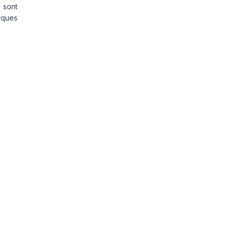
 sont
rques