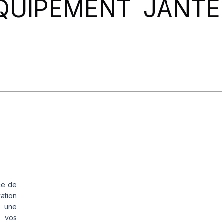
QUIPEMENT
JANTE
ce de
vation
s une
s vos