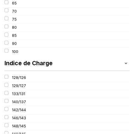
65
315
70
385
75
80
85
90
100
Indice de Charge
128/126
129/127
133/131
140/137
142/144
146/143
148/145