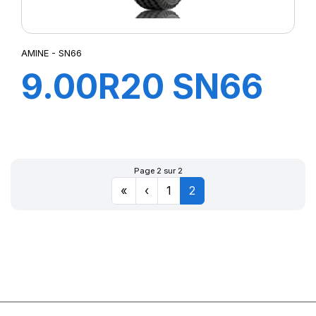
AMINE - SN66
9.00R20 SN66
TT 140/137K
Page 2 sur 2
«
‹
1
2