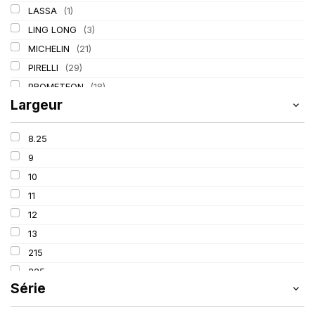
LASSA
(1)
LING LONG
(3)
MICHELIN
(21)
PIRELLI
(29)
PROMETEON
(18)
Largeur
TIGAR
(2)
8.25
9
10
11
12
13
215
225
Série
275
295