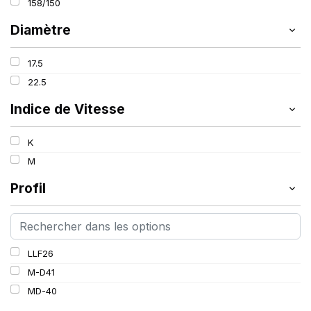
158/150
Diamètre
17.5
22.5
Indice de Vitesse
K
M
Profil
LLF26
M-D41
MD-40