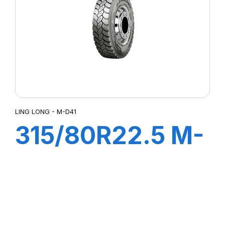
LING LONG - M-D41
315/80R22.5 M-
D41 22PR
158/150K