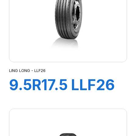
LING LONG - LLF26
9.5R17.5 LLF26
18PR 143/141M