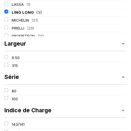
LASSA
(1)
LING LONG
(3)
MICHELIN
(21)
PIRELLI
(29)
PROMETEON
(18)
Largeur
TIGAR
(2)
9.50
315
Série
80
100
Indice de Charge
143/141