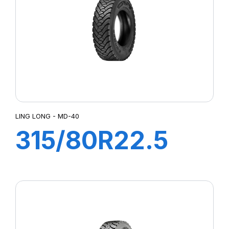
LING LONG - MD-40
315/80R22.5
MD-40
22PR158/150K