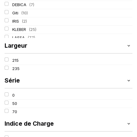
DEBICA
(7)
Giti
(10)
IRIS
(2)
KLEBER
(25)
LASSA
(77)
Largeur
LING LONG
(39)
MICHELIN
(80)
215
PIRELLI
(110)
235
Série
0
50
70
Indice de Charge