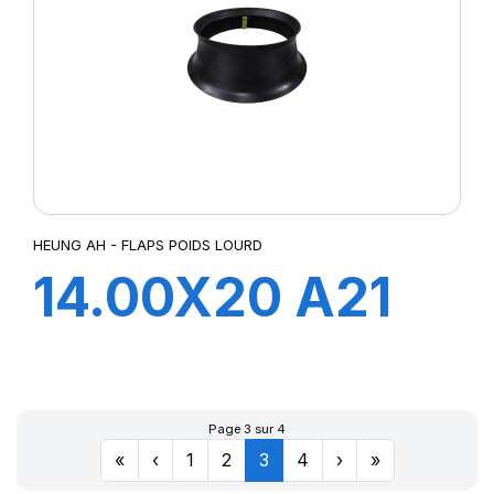
HEUNG AH - FLAPS POIDS LOURD
14.00X20 A21
FLAP
Page 3 sur 4
«
‹
1
2
3
4
›
»