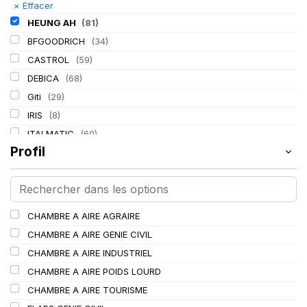
×
Effacer
HEUNG AH
(81)
BFGOODRICH
(34)
CASTROL
(59)
DEBICA
(68)
Giti
(29)
IRIS
(8)
ITALMATIC
(60)
Profil
KLEBER
(116)
LASSA
(174)
LING LONG
(152)
MICHELIN
(345)
CHAMBRE A AIRE AGRAIRE
MITAS
(95)
CHAMBRE A AIRE GENIE CIVIL
Mondolfo ferro
(31)
CHAMBRE A AIRE INDUSTRIEL
PIRELLI
(419)
CHAMBRE A AIRE POIDS LOURD
PROMETEON
(18)
CHAMBRE A AIRE TOURISME
SCHRADER
(24)