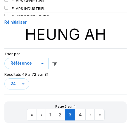
FLAPS GENIE CIVIL
SIOC
(23)
FLAPS INDUSTRIEL
SPEEDWAYS
(64)
FLAPS POIDS LOURD
STICA
(3)
Réinitialiser
HEUNG AH
TIGAR
(24)
Trier par
Résultats 49 à 72 sur 81
Page 3 sur 4
«
‹
1
2
3
4
›
»