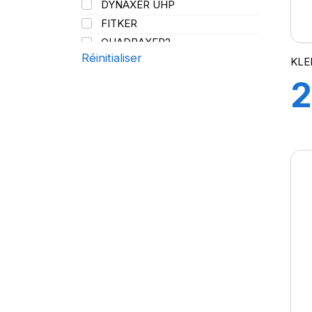
DYNAXER UHP
144/141
FITKER
QUADRAXER2
Réinitialiser
SUP 8L
KLE
TRAKER
2
TRANSPRO
TRANSPRO 2
9
XL DYNAXER UHP