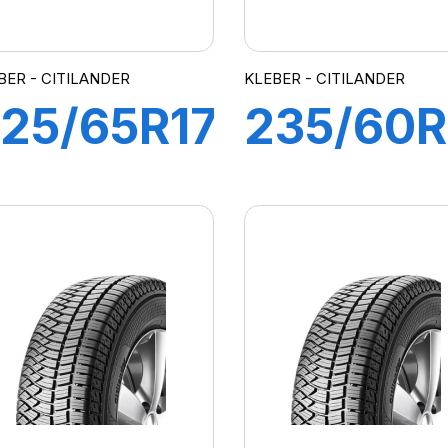
BER - CITILANDER
KLEBER - CITILANDER
25/65R17
235/60R
02H
104H XL
ITILANDER
CITILAN