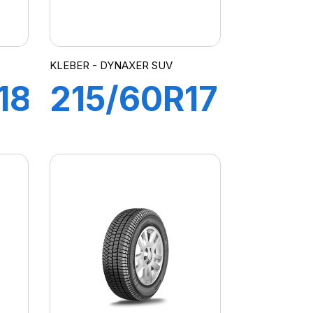
KLEBER - DYNAXER SUV
18
215/60R17
96H
R
DYNAXER
SUV