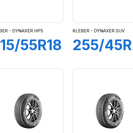
BER - DYNAXER HP5
KLEBER - DYNAXER SUV
15/55R18
255/45
9V XL
101W
DYNAXER
DYNAXE
P5 SUV
SUV