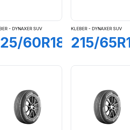
BER - DYNAXER SUV
KLEBER - DYNAXER SUV
25/60R18
215/65R
00H
99V
DYNAXER
DYNAXE
SUV
SUV