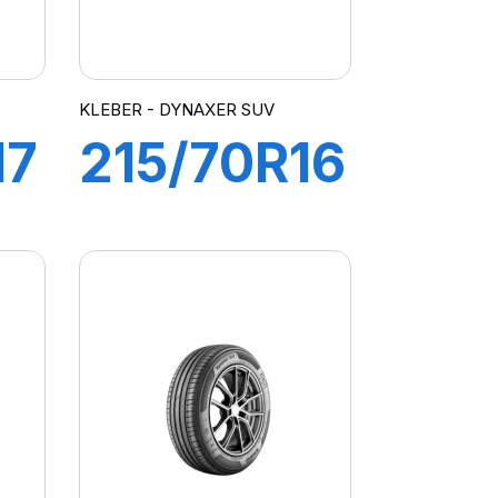
KLEBER - DYNAXER SUV
17
215/70R16
100H
R
DYNAXER
SUV