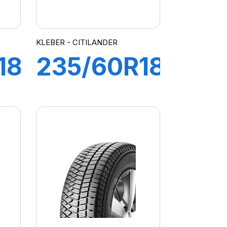
KLEBER - CITILANDER
18
235/60R18
107V XL
DER
CITILANDER