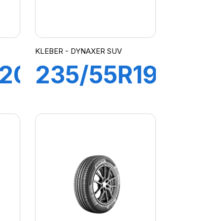
KLEBER - DYNAXER SUV
R20
235/55R19
105V XL
R
DYNAXER
SUV