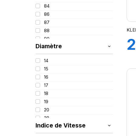
84
86
87
KLE
88
2
90
Diamètre
91
92
1
14
93
15
94
16
95
17
96
18
97
19
98
20
99
28
99/97
Indice de Vitesse
100