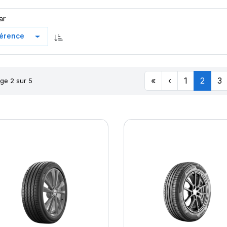
ar
«
‹
1
2
3
ge 2 sur 5