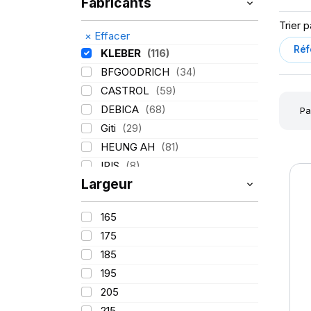
Fabricants
Trier p
×
Effacer
KLEBER
(116)
BFGOODRICH
(34)
CASTROL
(59)
DEBICA
(68)
Pa
Giti
(29)
HEUNG AH
(81)
IRIS
(8)
Largeur
ITALMATIC
(60)
LASSA
(174)
165
LING LONG
(152)
175
MICHELIN
(345)
185
MITAS
(95)
195
Mondolfo ferro
(31)
205
PIRELLI
(419)
215