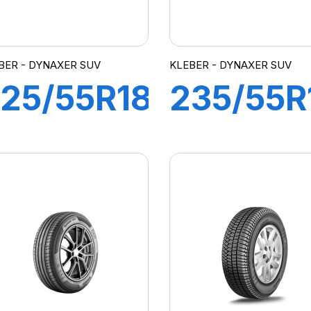
BER - DYNAXER SUV
KLEBER - DYNAXER SUV
25/55R18
235/55R
98V
100H
DYNAXER
DYNAXE
SUV
SUV