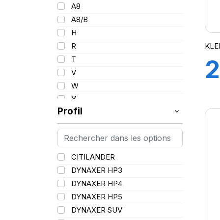
101
A8
102/100
A8/B
103
H
103/101
KLE
R
104/102
T
2
105
V
107/105
W
109
Y
109/106
Profil
109/107
110/108
112A8/109B
CITILANDER
114/111
DYNAXER HP3
115/113
DYNAXER HP4
116/113
DYNAXER HP5
116/114
DYNAXER SUV
127/127