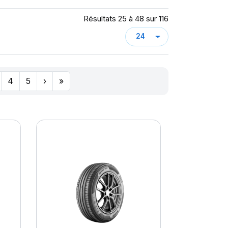
Résultats 25 à 48 sur 116
4
5
›
»