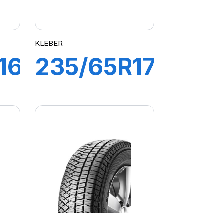
KLEBER
16
235/65R17
108V XL
DER
CITILANDER