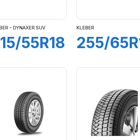
BER - DYNAXER SUV
KLEBER
15/55R18
255/65R
9V XL
113H XL
DYNAXER
CITILAN
SUV