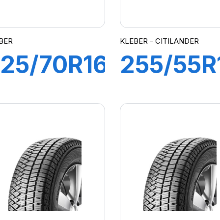
BER
KLEBER - CITILANDER
25/70R16
255/55R
03H
109V XL
ITILANDER
CITILAN