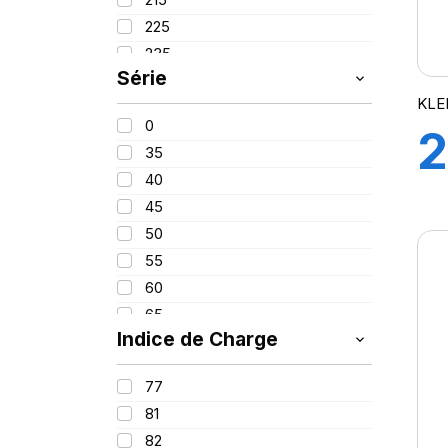
PROMETEON
(18)
225
SCHRADER
(24)
235
SIOC
(23)
Série
245
SPEEDWAYS
(64)
KLE
255
STICA
(3)
0
2
260
TIGAR
(24)
35
280
40
9
380
45
420
50
55
60
H
65
Indice de Charge
70
75
77
85
81
100
82