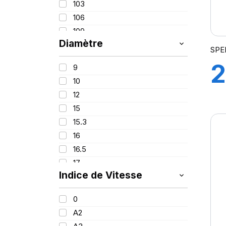
103
16.90
106
17.50
109
18.40
Diamètre
110
28X9
SPE
111
270
2
9
116
10
123
1
12
126/124
15
132
S
15.3
133/131
16
134
16.5
139
17
140/137
Indice de Vitesse
18
141
20
148/145
0
24
151
A2
25
152