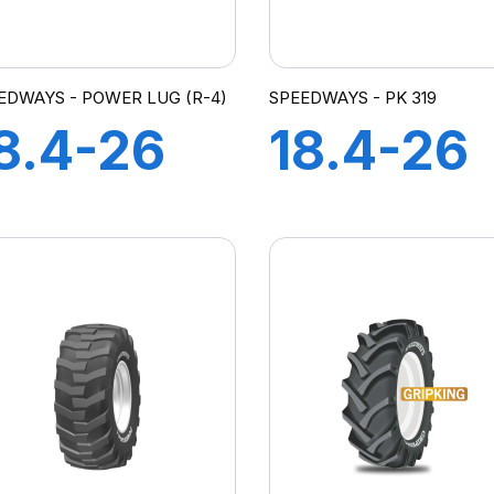
EDWAYS - POWER LUG (R-4)
SPEEDWAYS - PK 319
8.4-26
18.4-26
6PR BH
12PR TT
UPER R-
PK 319
 (POWER
UG)