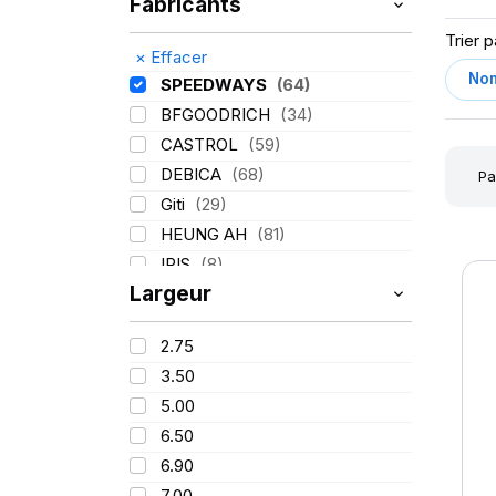
Fabricants
Trier p
×
Effacer
SPEEDWAYS
(64)
BFGOODRICH
(34)
CASTROL
(59)
DEBICA
(68)
Pa
Giti
(29)
HEUNG AH
(81)
IRIS
(8)
Largeur
ITALMATIC
(60)
KLEBER
(116)
2.75
LASSA
(174)
3.50
LING LONG
(152)
5.00
MICHELIN
(345)
6.50
MITAS
(95)
6.90
Mondolfo ferro
(31)
7.00