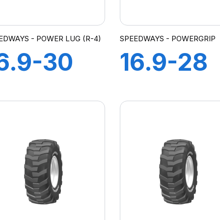
EDWAYS - POWER LUG (R-4)
SPEEDWAYS - POWERGRIP
6.9-30
16.9-28
2PR TL
16PR TL
owerLug
POWER
-4
LUG R-4