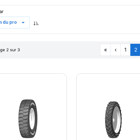
ar
«
‹
1
2
ge 2 sur 3