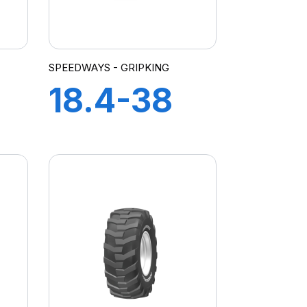
SPEEDWAYS - GRIPKING
18.4-38
14PR TT
-
GripKing