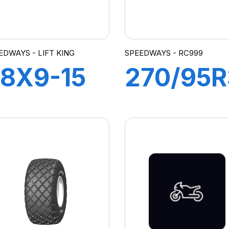
EDWAYS - LIFT KING
SPEEDWAYS - RC999
8X9-15
270/95R
4PR LIFT
(11.2R38
ING HD +
140 A8/
h à ir
RC 999
Flap