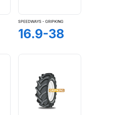
SPEEDWAYS - GRIPKING
16.9-38
12PR TT
G
GripKing