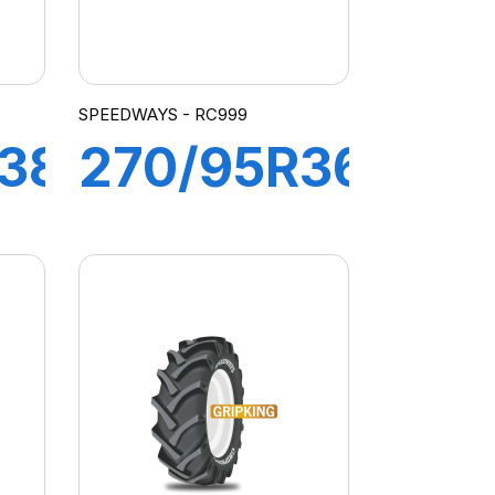
SPEEDWAYS - RC999
38
270/95R36
)
(11.2R36)
B
139 A8/B
RC 999