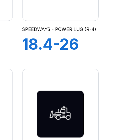
SPEEDWAYS - POWER LUG (R-4)
18.4-26
16PR TL
G
POWER
RY
LUG R-4