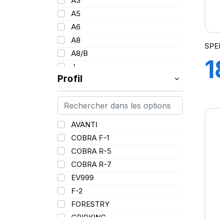
A3
26
153
A5
28
154
A6
30
157
A8
34
SPE
160
A8/B
36
1
185
J
38
Profil
L
1
PR
G
AVANTI
COBRA F-1
COBRA R-5
COBRA R-7
EV999
F-2
FORESTRY
GRIPKING