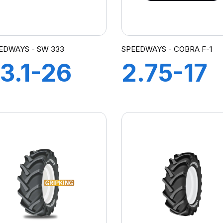
EDWAYS - SW 333
SPEEDWAYS - COBRA F-1
3.1-26
2.75-17
2PR TL
6PR TL
W 333
COBRA F
1