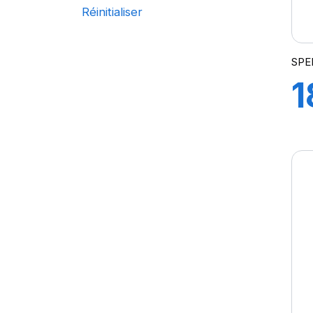
Réinitialiser
GRIPKING HD
GRIPKING R-1
LIFT KING
SPE
MPT-007
1
PK 303
PK 319
1
POWERGRIP
POWER GRIP G-2
S
POWER LUG (R-4)
RC999
4
ROCK PLUS HD
SAMRAT
L
STEER KING HD+
SW-101
SW-201
SW 333