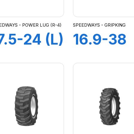
EDWAYS - POWER LUG (R-4)
SPEEDWAYS - GRIPKING
7.5-24 (L)
16.9-38
6PR TL
14PR
POWERLUG
GRIPKIN
-4