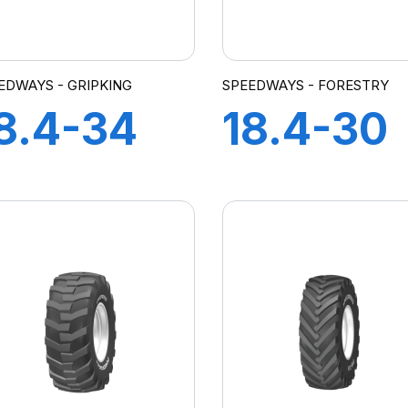
EDWAYS - GRIPKING
SPEEDWAYS - FORESTRY
8.4-34
18.4-30
4PR TT
16PR TT
ripKing
GRIPPIN
FOREST