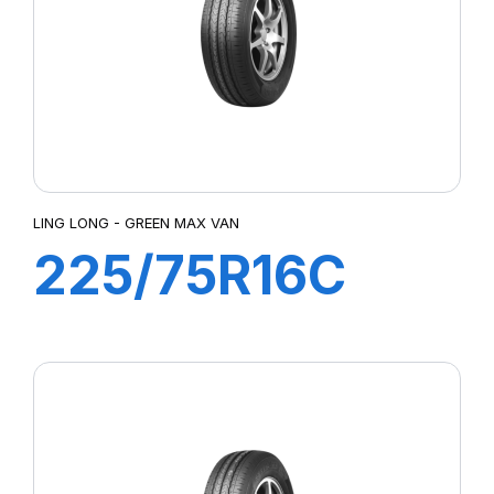
LING LONG - GREEN MAX VAN
225/75R16C
10PR 121/120R
GREEN-MAX
VAN