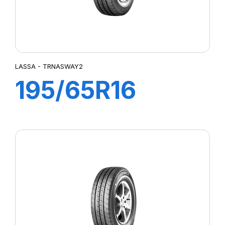
LASSA - TRNASWAY2
195/65R16
104/102T
TRANSWAY2