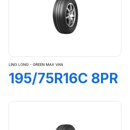
LING LONG - GREEN MAX VAN
195/75R16C 8PR
107/105R R666