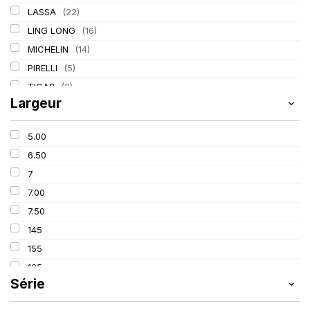
LASSA
(22)
LING LONG
(16)
MICHELIN
(14)
PIRELLI
(5)
TIGAR
(2)
Largeur
5.00
6.50
7
7.00
7.50
145
155
165
Série
175
185