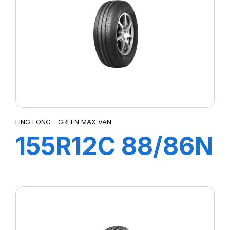
SUPER TRAVELLER 668
TRANSPRO
TRANSPRO 2
TRANSWAY
TRANSWAY 2
TRANSWAY2
TRANSWAY3
TRNASWAY2
UTILITY 668
LING LONG - GREEN MAX VAN
155R12C 88/86N
GREEN-MAX
VAN