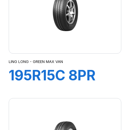
LING LONG - GREEN MAX VAN
195R15C 8PR
106/104R
GREEN-MAX
VAN