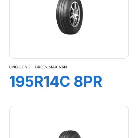
LING LONG - GREEN MAX VAN
195R14C 8PR
106/104P
GREEN-MAX
VAN