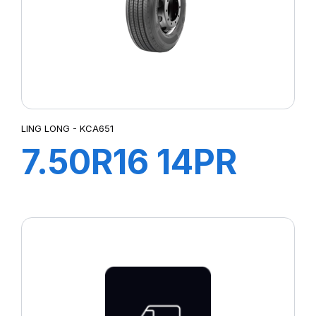
LING LONG - KCA651
7.50R16 14PR
KCA651
122/118M +CH A
AIR + FLAP