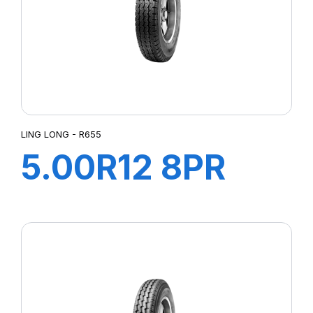
LING LONG - R655
5.00R12 8PR
83/81N R655