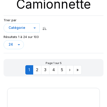
Camionnette
DV82 TL
GREEN MAX VAN
KCA651
LC/R
Trier par
LLA08
LLR666
Résultats 1 à 24 sur 103
LMC4
LT/R
MAXMILER-X
MAXMILER EX
Page 1 sur 5
MAXMILER PRO
1
2
3
4
5
›
»
MAXMILLER-X
MAXWAY
PRIMA
R655
R666
SN66