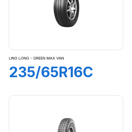
LING LONG - GREEN MAX VAN
235/65R16C
8PR 115/113R
GREEN-MAX
Van