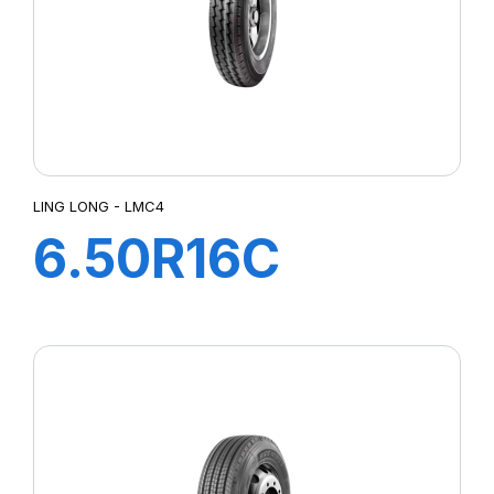
LING LONG - LMC4
6.50R16C
110/105M TL
LMC4