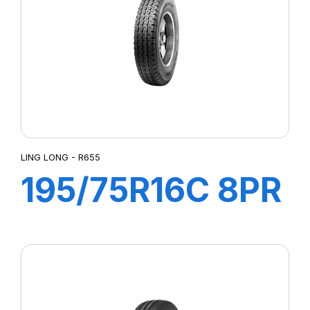
LING LONG - R655
195/75R16C 8PR
107/105R
GREEN-MAX
VAN 4S