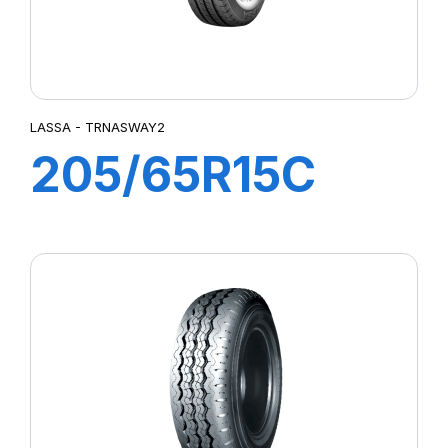
LASSA - TRNASWAY2
205/65R15C
102/100R
TRANSWAY 2