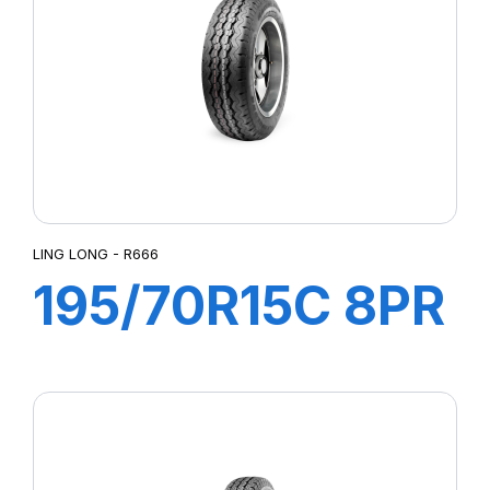
LING LONG - R666
195/70R15C 8PR
104/102R R666