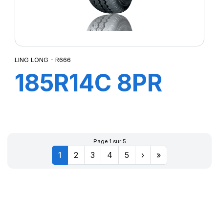
LING LONG - R666
185R14C 8PR
102/100R R666
Page 1 sur 5
1
2
3
4
5
›
»