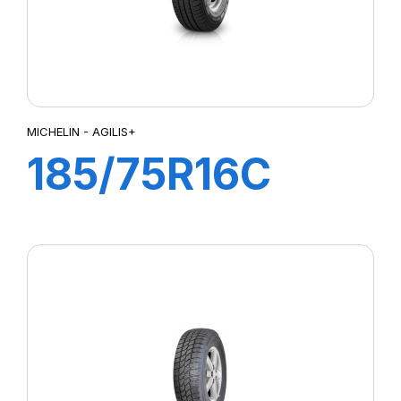
MICHELIN - AGILIS+
185/75R16C
104/102R
AGILIS+