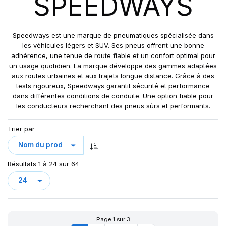
SPEEDWAYS
GRIPKING R-1
LIFT KING
MPT-007
Speedways est une marque de pneumatiques spécialisée dans
PK 303
les véhicules légers et SUV. Ses pneus offrent une bonne
adhérence, une tenue de route fiable et un confort optimal pour
PK 319
un usage quotidien. La marque développe des gammes adaptées
POWERGRIP
aux routes urbaines et aux trajets longue distance. Grâce à des
POWER GRIP G-2
tests rigoureux, Speedways garantit sécurité et performance
dans différentes conditions de conduite. Une option fiable pour
POWER LUG (R-4)
les conducteurs recherchant des pneus sûrs et performants.
RC999
ROCK PLUS HD
Trier par
SAMRAT
STEER KING HD+
Résultats 1 à 24 sur 64
SW-101
SW-201
SW 333
Page 1 sur 3