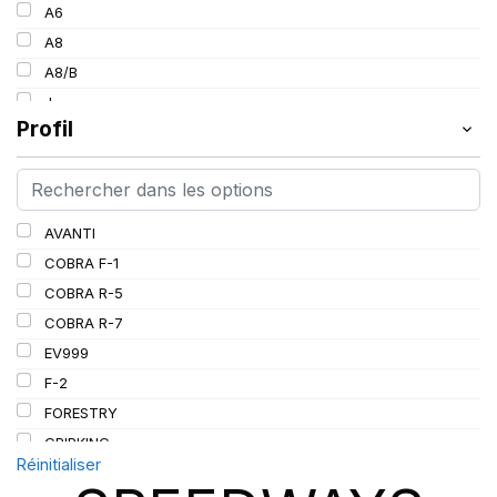
154
A6
30
157
A8
34
160
A8/B
36
185
J
38
Profil
L
PR
AVANTI
COBRA F-1
COBRA R-5
COBRA R-7
EV999
F-2
FORESTRY
GRIPKING
Réinitialiser
GRIPKING HD