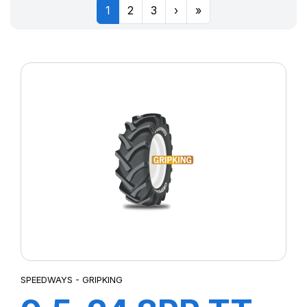
1
2
3
›
»
SPEEDWAYS - GRIPKING