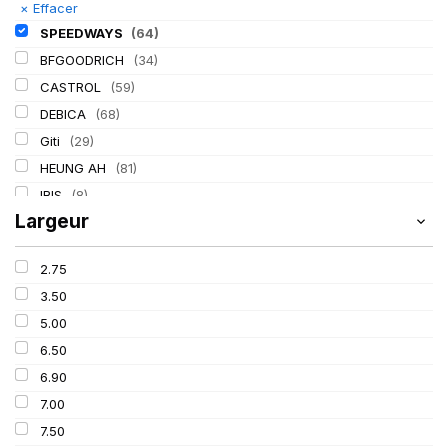
×
Effacer
SPEEDWAYS
(64)
BFGOODRICH
(34)
CASTROL
(59)
DEBICA
(68)
Giti
(29)
HEUNG AH
(81)
IRIS
(8)
Largeur
ITALMATIC
(60)
KLEBER
(116)
2.75
LASSA
(174)
3.50
LING LONG
(152)
5.00
MICHELIN
(345)
6.50
MITAS
(95)
6.90
Mondolfo ferro
(31)
7.00
PIRELLI
(419)
7.50
PROMETEON
(18)