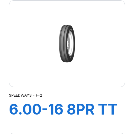
HD +CH A AIR +
FLAP
SPEEDWAYS - F-2
6.00-16 8PR TT
F-2