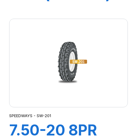
8PR TT GripKing
HD
SPEEDWAYS - SW-201
7.50-20 8PR