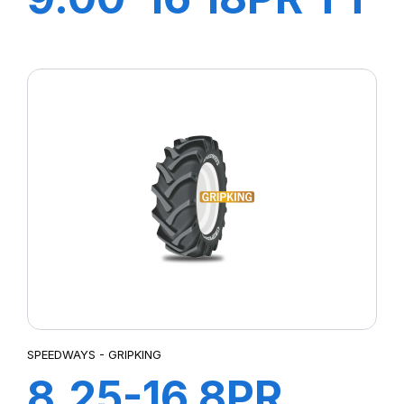
SAMRAT +CH A
AIR + FLAP
SPEEDWAYS - GRIPKING
8.25-16 8PR