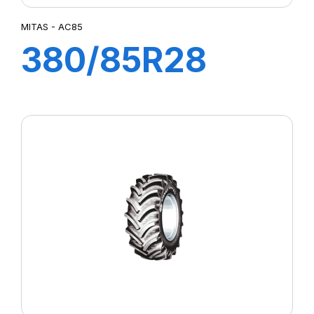
MITAS - AC85
380/85R28
133A8/133B TL
AC85 (14.9R28)