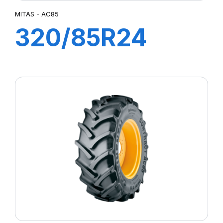
MITAS - AC85
320/85R24
122A8 TL AC85
(12.4R24)