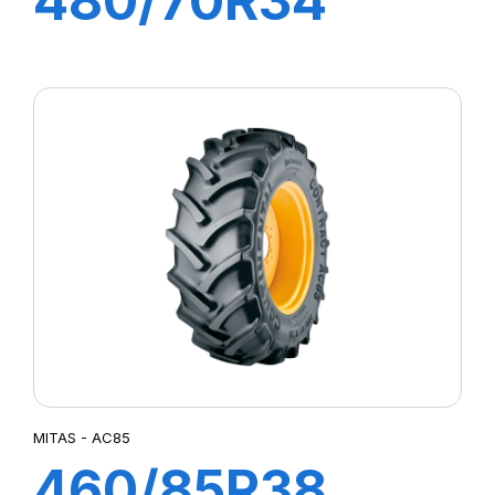
480/70R34
143A8 RD-02 TL
MITAS - AC85
460/85R38