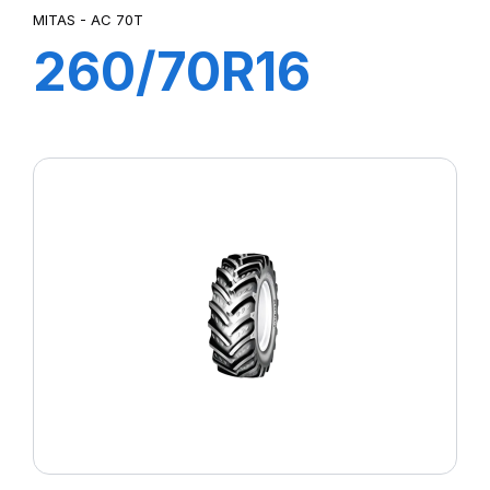
MITAS - AC 70T
260/70R16
(6.50R16) 190A8
(109B) TL AC
70T