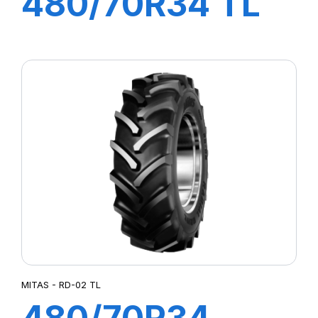
480/70R34 TL
143A8/B AC70 G
MITAS - RD-02 TL