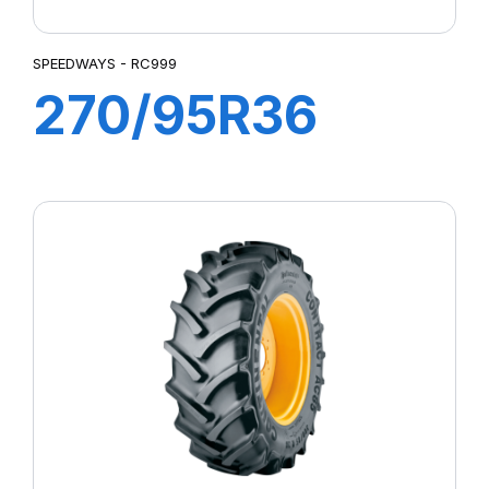
SPEEDWAYS - RC999
270/95R36
(11.2R36) 139
A8/B RC 999