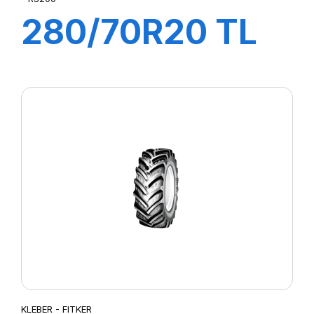
280/70R20 TL
116A8/B RS200
KLEBER - FITKER