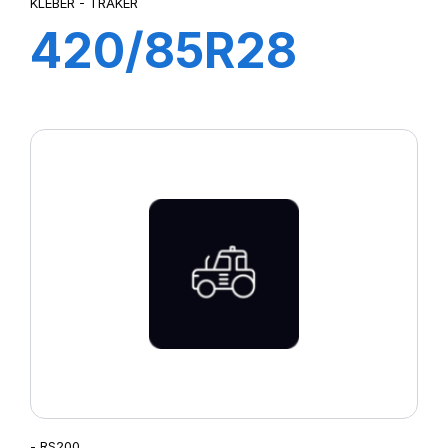
KLEBER - TRAKER
420/85R28
144A8/141B
TRAKER
- RS200