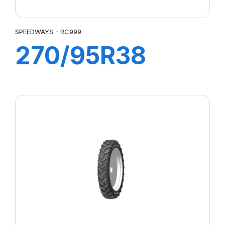
SPEEDWAYS - RC999
270/95R38
(11.2R38) 140
A8/B RC 999