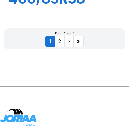
149A8 TL AC85
Page 1 sur 2
1
2
›
»