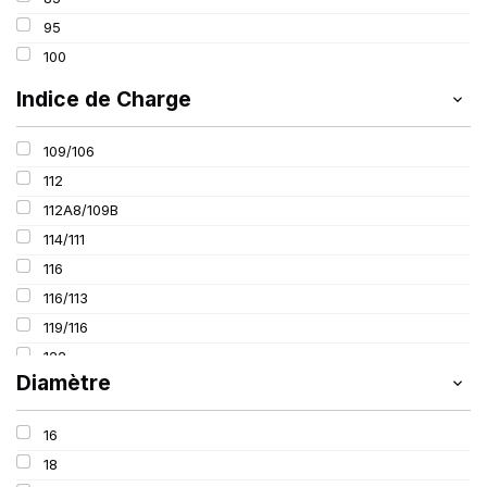
520
95
600
100
650
Indice de Charge
800
109/106
112
112A8/109B
114/111
116
116/113
119/116
122
Diamètre
125
127
16
127/127
18
131/131