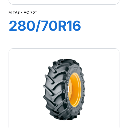
MITAS - AC 70T
280/70R16
(7.50R16) 112A8
(112B) TL AC
70T