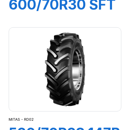
600/70R30 SFT
152/155A8
MITAS - RD02