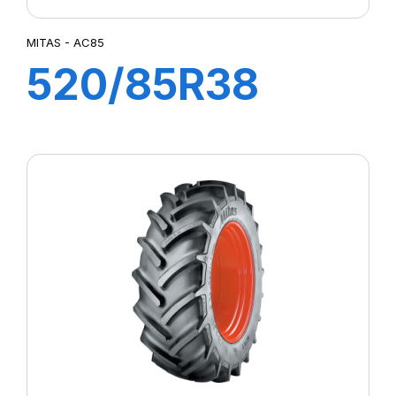
MITAS - AC85
520/85R38
155A8 (155B) TL
AC85 (20,8R38)