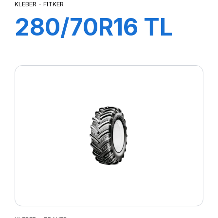
KLEBER - FITKER
280/70R16 TL
112A8/109B
FITKER