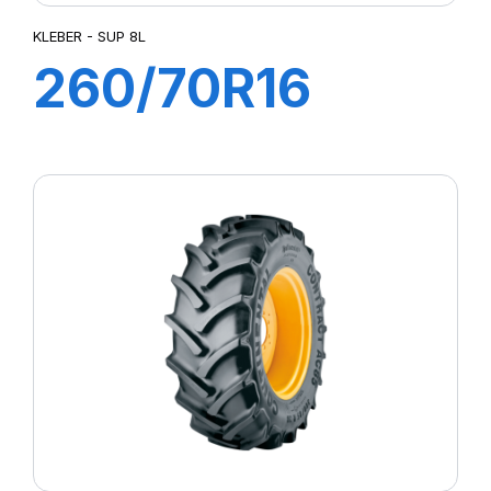
KLEBER - SUP 8L
260/70R16
109A8/106B
SUP 8L