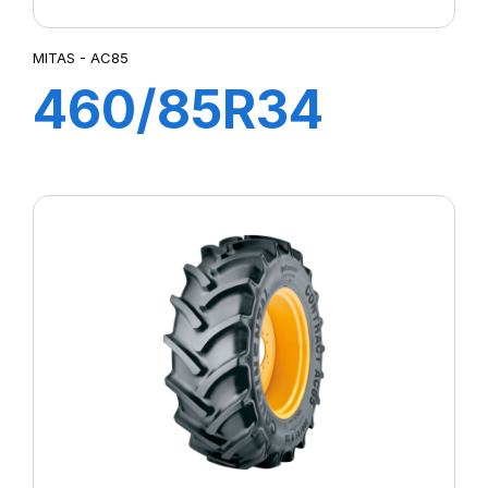
MITAS - AC85
460/85R34
147A8 TL AC85