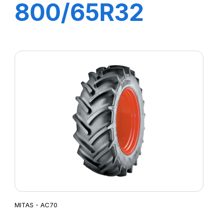
800/65R32
(30.5R32)
172A8 (169B) TL
AC 70 H
MITAS - AC70