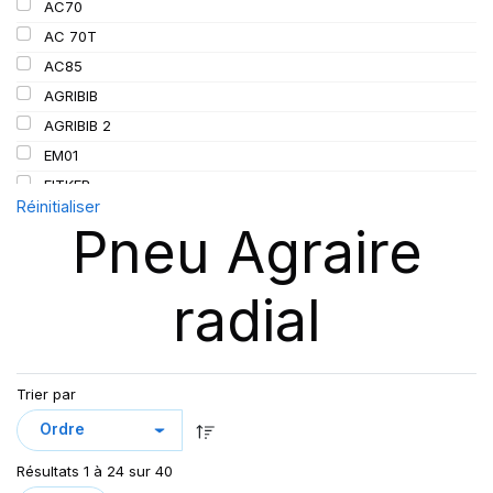
AC70
152/155
AC 70T
155
AC85
156
AGRIBIB
157
AGRIBIB 2
162/162
EM01
167
FITKER
Réinitialiser
172
OMNIBIB
Pneu Agraire
190
RC999
RD-02 TL
radial
RD01
RD02
RS200
SFT
Trier par
SUP 8L
TL AC85
Résultats 1 à 24 sur 40
TRAKER