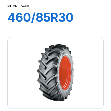
MITAS - AC85
460/85R30
145A8 TL
AC85(18.4R30)