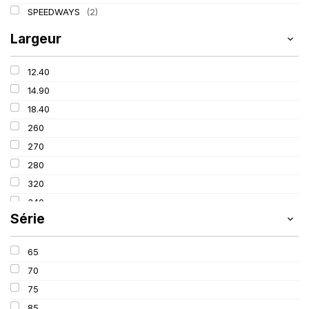
SPEEDWAYS
(2)
Largeur
12.40
14.90
18.40
260
270
280
320
340
Série
380
405
65
420
70
460
75
480
85