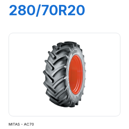
280/70R20
116A8/113B
FITKER
MITAS - AC70