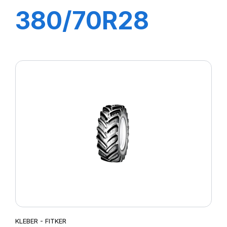
380/70R28
127A8/127B
FITKER
KLEBER - FITKER