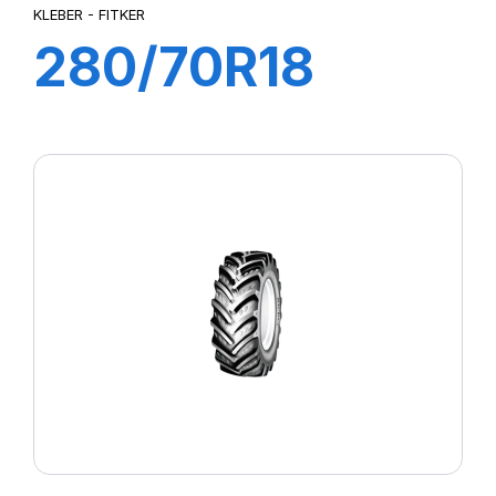
KLEBER - FITKER
280/70R18
114A8/111B
FITKER