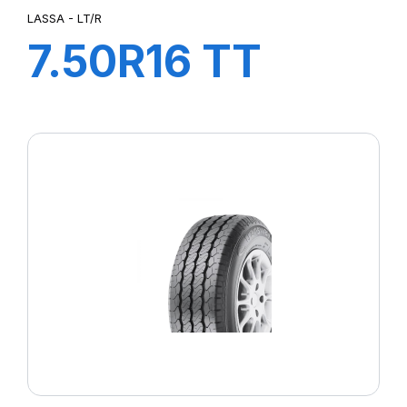
LASSA - LT/R
7.50R16 TT
121/120L LT/R