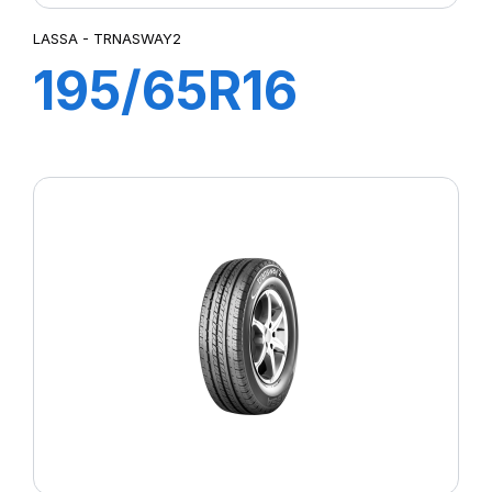
LASSA - TRNASWAY2
195/65R16
104/102T
TRANSWAY2