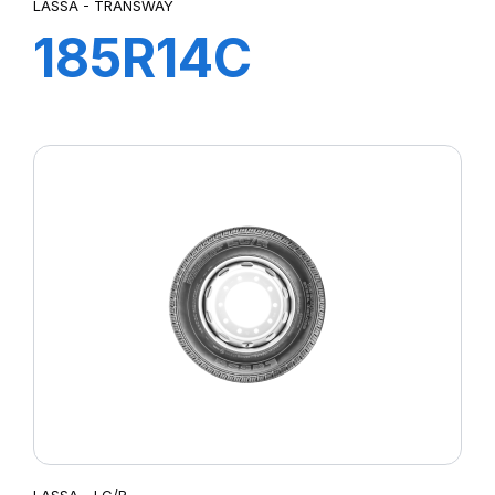
LASSA - TRANSWAY
185R14C
102/100R
TRANSWAY
LASSA - LC/R