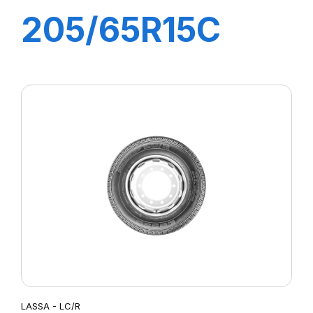
205/65R15C
102/100T
TRANSWAY 2
LASSA - LC/R