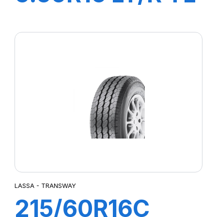
108/107M
LASSA - TRANSWAY
215/60R16C