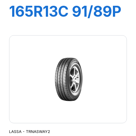
165R13C 91/89P
LC/R
LASSA - TRNASWAY2