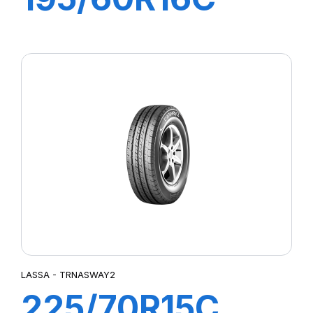
99/97T
TRANSWAY
LASSA - TRNASWAY2
225/70R15C