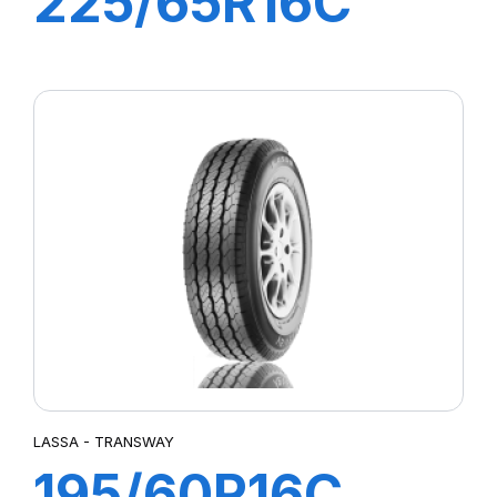
225/65R16C
112/110R
TRANSWAY 2
LASSA - TRANSWAY
195/60R16C