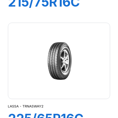
215/75R16C
113/111R
TRANSWAY
LASSA - TRNASWAY2