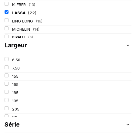
KLEBER
(13)
LASSA
(22)
LING LONG
(16)
MICHELIN
(14)
PIRELLI
(5)
Largeur
TIGAR
(2)
6.50
7.50
155
165
185
195
205
215
Série
225
235