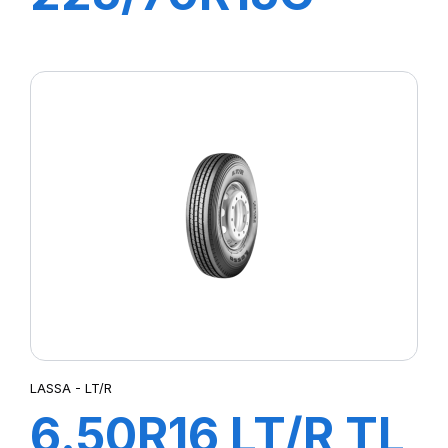
112/110R
TRANSWAY 2
LASSA - LT/R
6.50R16 LT/R TL