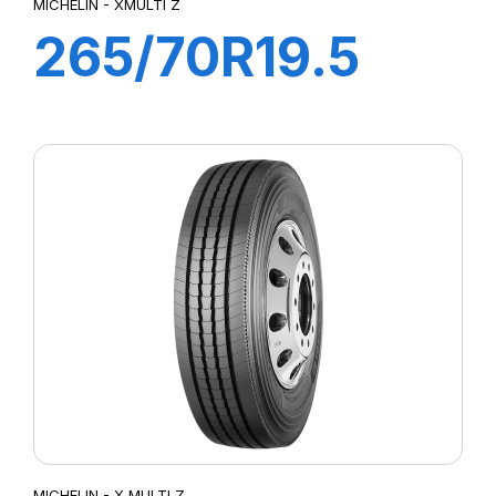
MICHELIN - XMULTI Z
265/70R19.5
XMZ 140/138M
MICHELIN - X MULTI Z