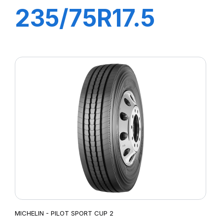
235/75R17.5
XMZ TL
132/130M
MICHELIN - PILOT SPORT CUP 2