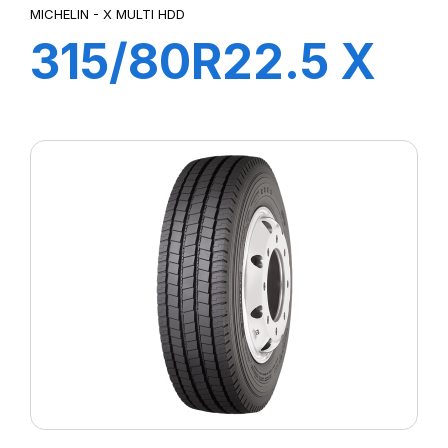
MICHELIN - X MULTI HDD
315/80R22.5 X
MULTI HDD
156/150L