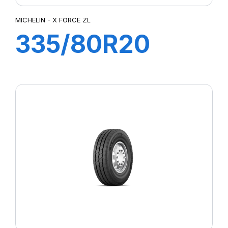
MICHELIN - X FORCE ZL
335/80R20
150/146K
XFORCE ZL