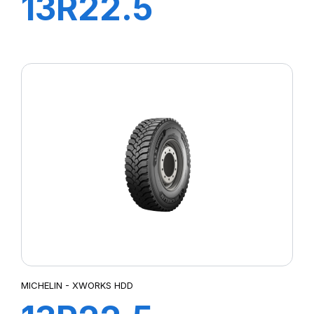
13R22.5
XWORKS HDZ
156/151K
MICHELIN - XWORKS HDD