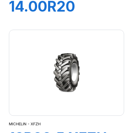
14.00R20
XFORCE
ZL168/165K
MICHELIN - XFZH