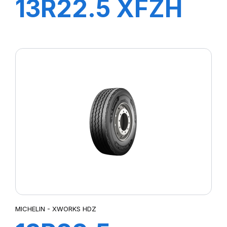
13R22.5 XFZH
154/150G TL VM
MICHELIN - XWORKS HDZ