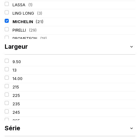
LASSA
(1)
LING LONG
(3)
MICHELIN
(21)
PIRELLI
(29)
PROMETEON
(18)
Largeur
TIGAR
(2)
9.50
13
14.00
215
225
235
245
265
Série
305
315