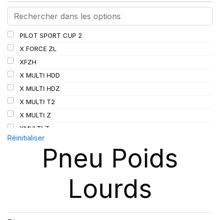
PILOT SPORT CUP 2
X FORCE ZL
XFZH
X MULTI HDD
X MULTI HDZ
X MULTI T2
X MULTI Z
XMULTI Z
Réinitialiser
XMZ
Pneu Poids
XTE3
XWORKS HDD
Lourds
XWORKS HDZ
XWORKS Z2
XZE2+