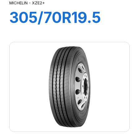
MICHELIN - XZE2+
305/70R19.5
XZE2+ TL
147/145M