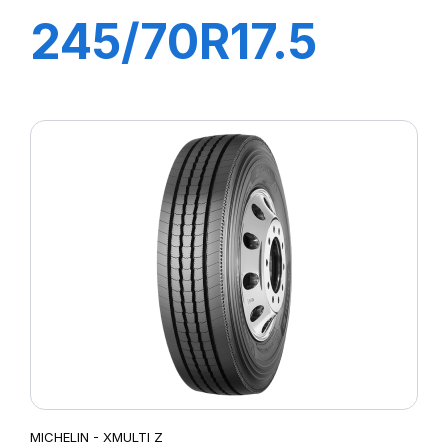
245/70R17.5
XMT2 TL
143/141J
MICHELIN - XMULTI Z