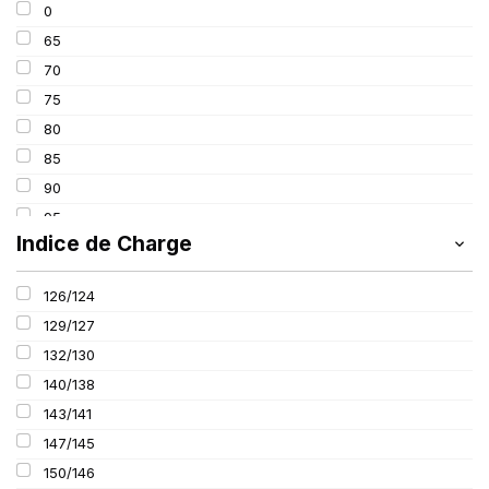
0
325
65
335
70
365
75
385
80
445
85
90
95
Indice de Charge
100
126/124
129/127
132/130
140/138
143/141
147/145
150/146