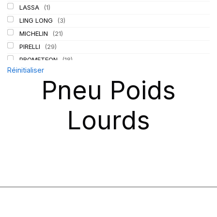
LASSA
(1)
LING LONG
(3)
MICHELIN
(21)
PIRELLI
(29)
PROMETEON
(18)
Réinitialiser
TIGAR
(2)
Pneu Poids
Lourds