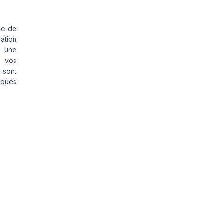
ce de
vation
s une
s vos
 sont
rques