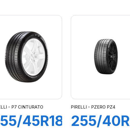
00Y XL
100Y XL
ZP
R-F P7
PRIMACY
CINTUR
 (*)
(*)(MOE
MOE)
ELLI - P7 CINTURATO
PIRELLI - PZERO PZ4
55/45R18
255/40