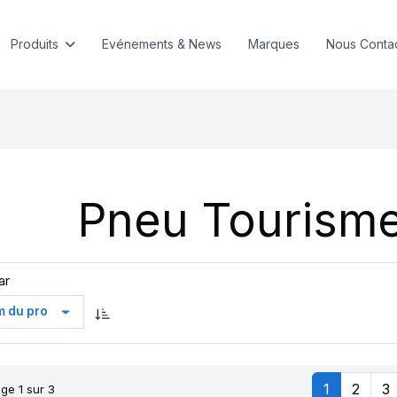
Produits
Evénements & News
Marques
Nous Conta
Pneu Tourisme
ar
1
2
3
ge 1 sur 3