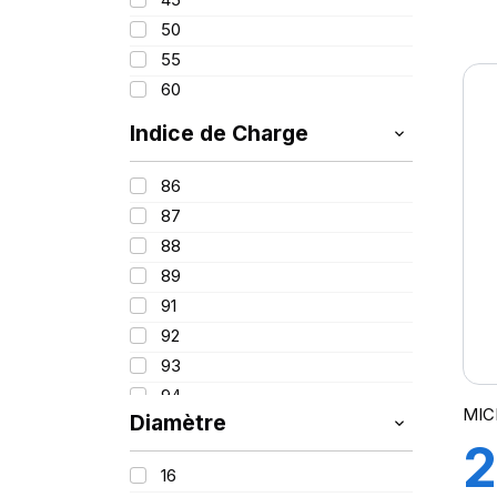
1
50
55
R
60
Indice de Charge
86
(
87
88
89
91
92
93
94
MIC
Diamètre
95
2
96
16
97