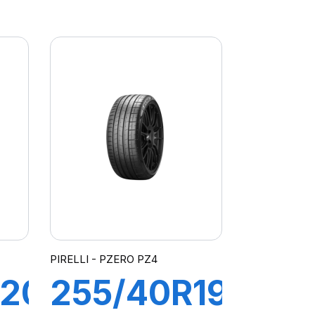
97Y XL R-
F PZERO
ATO
(*)
)
(MOE)PZ4
PIRELLI - PZERO PZ4
R20
255/40R19