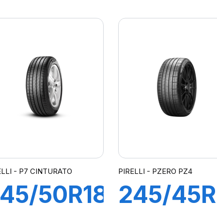
ZR) 96Y
94Y XL
L ZP
ZP PILO
ILOT
SPORT3
PORT 4
ELLI - P7 CINTURATO
PIRELLI - PZERO PZ4
45/50R18
245/45R