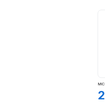
9
X MULTI HDZ
P
C
MIC
2