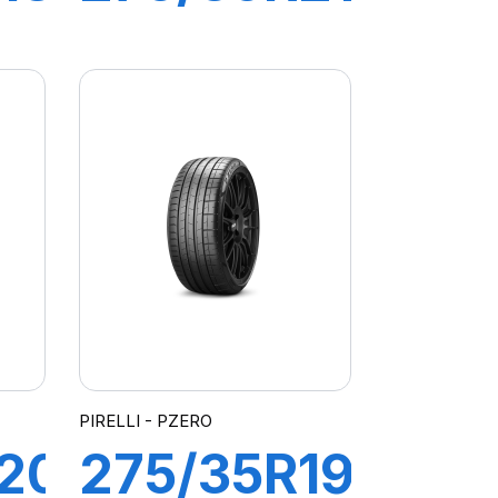
103Y XL
R-F P-
ATO
ZERO
)
/PZ4 (*)
PIRELLI - PZERO
20
275/35R19