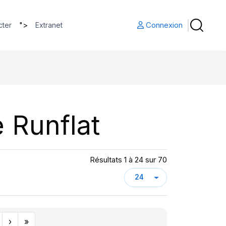
">
Connexion
cter
Extranet
 Runflat
Résultats 1 à 24 sur 70
›
»