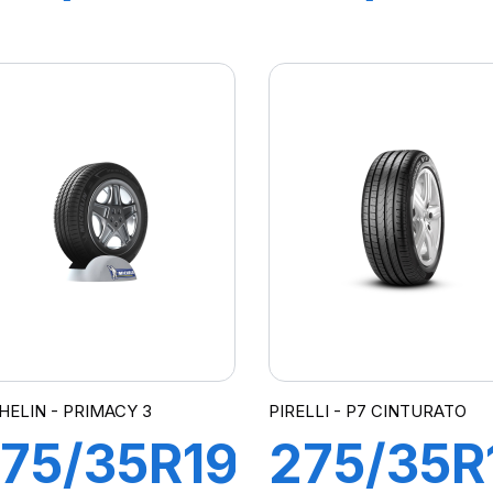
02Y XL
102Y XL
-F
R-F
PZERO
PZERO
MOE)
PZ4(*)
HELIN - PRIMACY 3
PIRELLI - P7 CINTURATO
75/35R19
275/35R