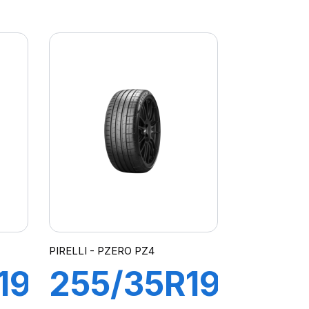
R-
100Y XL
O
R-F P-
ZERO PZ4
(*)
PIRELLI - PZERO PZ4
19
255/35R19