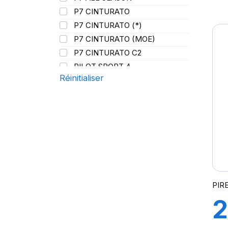
9
P7 CINTURATO
P7 CINTURATO (*)
P
P7 CINTURATO (MOE)
P7 CINTURATO C2
C
PILOT SPORT 4
Réinitialiser
PILOT SPORT4
PILOT SPORT 4S
PILOT SUPER SPORT
PRIMACY 3
PRIMACY 4
PZERO
P ZERO 5
PZERO PZ4
PIR
PZERO R-F ELCT
2
R-F P7 CINTURATO (*) K1
S-VERD