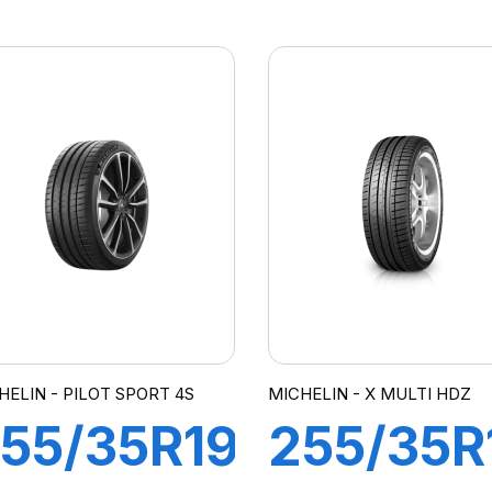
5Y R-F
96Y XL 
7
F PZERO
INTURATO(*)
PZ4
(MOE)
HELIN - PILOT SPORT 4S
MICHELIN - X MULTI HDZ
55/35R19
255/35R