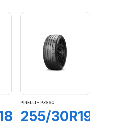
R-
96Y XL R-
F PZERO
PZ4 (*)
PIRELLI - PZERO
18
255/30R19