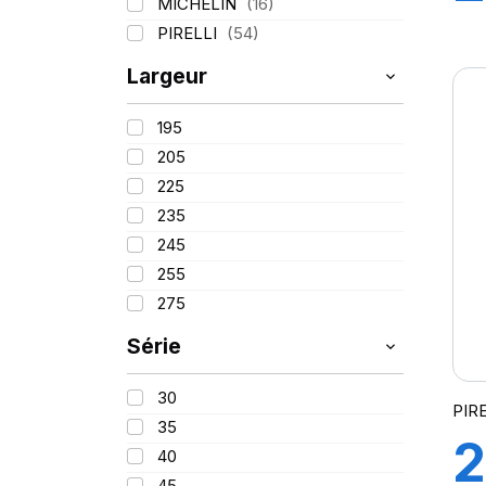
MICHELIN
(16)
1
PIRELLI
(54)
Largeur
P
195
(
205
225
235
245
255
275
Série
30
PIR
35
2
40
45