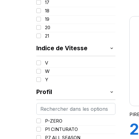
17
1
98
18
99
19
100
20
101
21
102
103
Indice de Vitesse
3
V
W
(
Y
Profil
PIR
P-ZERO
2
P1 CINTURATO
P7 ALL SEASON