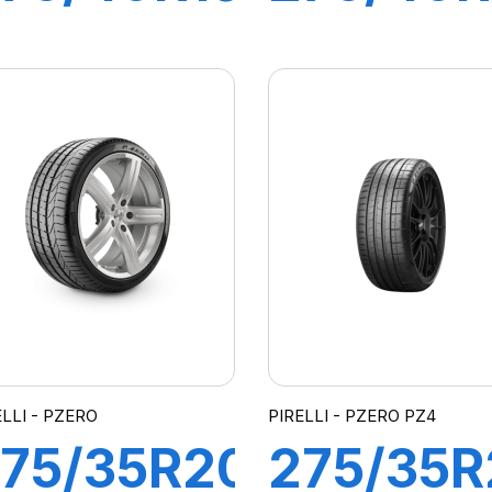
01Y R-F
99Y R-F
ZERO/PZ4
P7
*)
CINTUR
(*) (MOE
ELLI - PZERO
PIRELLI - PZERO PZ4
75/35R20
275/35R