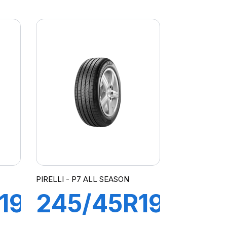
91Y XL R-
T
F PZERO
(*)
PIRELLI - P7 ALL SEASON
19
245/45R19