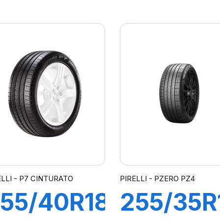
9W R-F
101Y XL 
7
F P-ZER
INTURATO(*)
PZ4
(MOE-S)
ncs
ELLI - P7 CINTURATO
PIRELLI - PZERO PZ4
55/40R18
255/35R