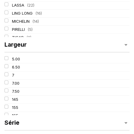
LASSA
(22)
LING LONG
(16)
MICHELIN
(14)
PIRELLI
(5)
TIGAR
(2)
Largeur
5.00
6.50
7
7.00
7.50
145
155
165
Série
175
185