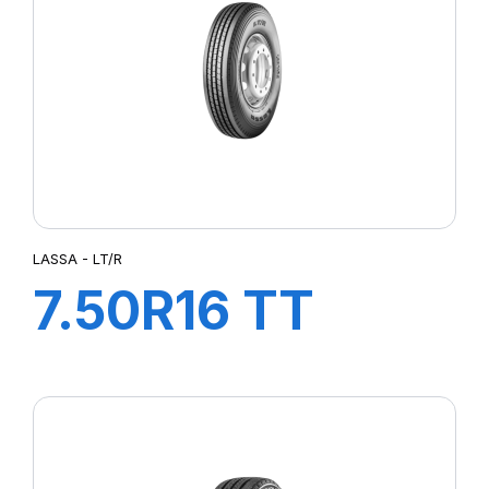
SUPER TRAVELLER 668
TRANSPRO
TRANSPRO 2
TRANSWAY
TRANSWAY 2
TRANSWAY2
TRANSWAY3
TRNASWAY2
UTILITY 668
LASSA - LT/R
7.50R16 TT
121/120L LT/R