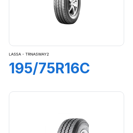
LASSA - TRNASWAY2
195/75R16C
107/105R
TRANSWAY 2