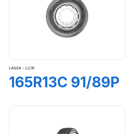
LASSA - LC/R
165R13C 91/89P
LC/R