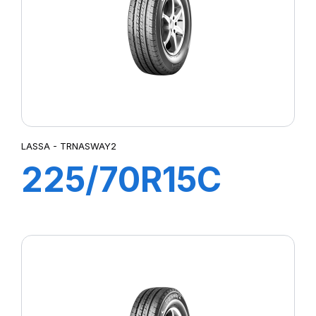
LASSA - TRNASWAY2
225/70R15C
112/110R
TRANSWAY 2