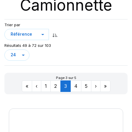
Camionnette
DV82 TL
GREEN MAX VAN
KCA651
LC/R
Trier par
LLA08
LLR666
Résultats 49 à 72 sur 103
LMC4
LT/R
MAXMILER-X
MAXMILER EX
Page 3 sur 5
MAXMILER PRO
«
‹
1
2
3
4
5
›
»
MAXMILLER-X
MAXWAY
PRIMA
R655
R666
SN66