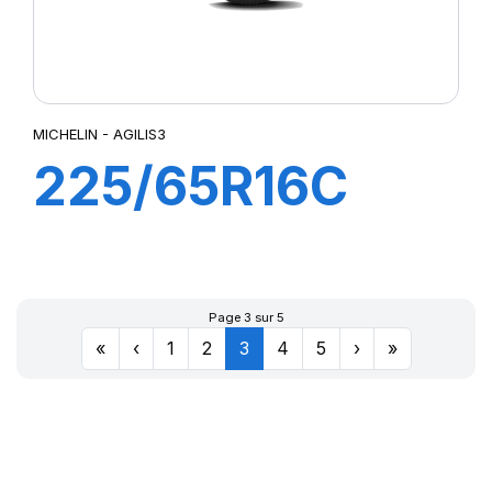
MICHELIN - AGILIS3
225/65R16C
112/110T AGILIS
3
Page 3 sur 5
«
‹
1
2
3
4
5
›
»