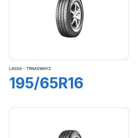
LASSA - TRNASWAY2
195/65R16
104/102T
TRANSWAY2