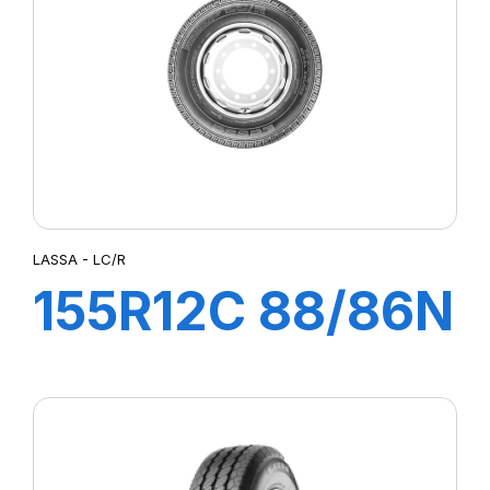
SUPER TRAVELLER 668
TRANSPRO
TRANSPRO 2
TRANSWAY
TRANSWAY 2
TRANSWAY2
TRANSWAY3
TRNASWAY2
UTILITY 668
LASSA - LC/R
155R12C 88/86N
LC/R