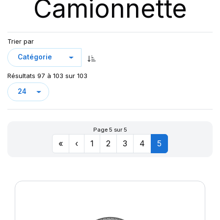
Camionnette
DV82 TL
GREEN MAX VAN
KCA651
LC/R
Trier par
LLA08
LLR666
Résultats 97 à 103 sur 103
LMC4
LT/R
MAXMILER-X
MAXMILER EX
Page 5 sur 5
MAXMILER PRO
«
‹
1
2
3
4
5
MAXMILLER-X
MAXWAY
PRIMA
R655
R666
SN66