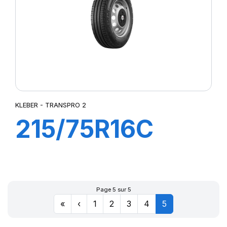
KLEBER - TRANSPRO 2
215/75R16C
116/114R (113T)
TRANSPRO 2
Page 5 sur 5
«
‹
1
2
3
4
5