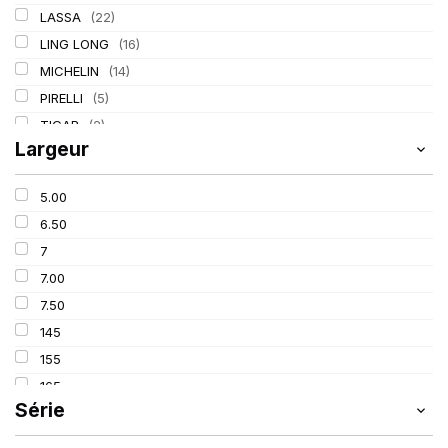
LASSA
(22)
LING LONG
(16)
MICHELIN
(14)
PIRELLI
(5)
TIGAR
(2)
Largeur
5.00
6.50
7
7.00
7.50
145
155
165
Série
175
185