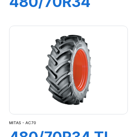
480/70R34
143A8 RD-02 TL
MITAS - AC70