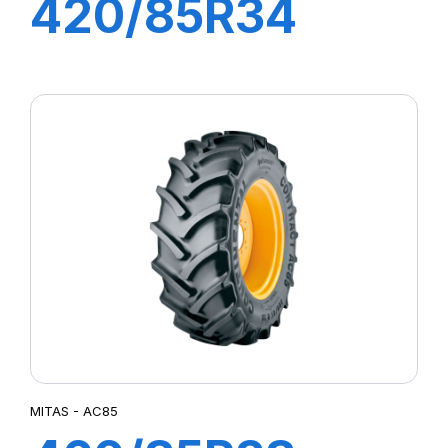
420/85R34
142A8 TL AC85
MITAS - AC85