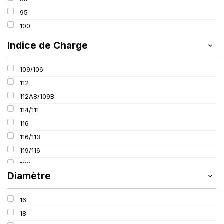
520
95
600
100
650
Indice de Charge
800
109/106
112
112A8/109B
114/111
116
116/113
119/116
122
Diamètre
125
127
16
127/127
18
131/131