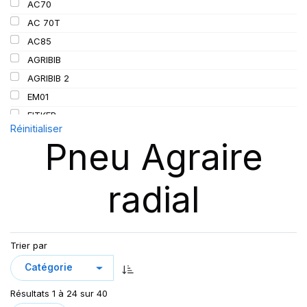
AC70
152/155
AC 70T
155
AC85
156
AGRIBIB
157
AGRIBIB 2
162/162
EM01
167
FITKER
Réinitialiser
172
OMNIBIB
Pneu Agraire
190
RC999
RD-02 TL
radial
RD01
RD02
RS200
SFT
Trier par
SUP 8L
TL AC85
Résultats 1 à 24 sur 40
TRAKER