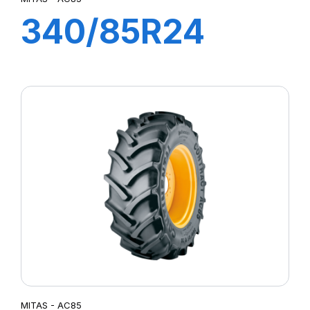
340/85R24
(13.6R24) 125A8
(125B) TL AC85
MITAS
MITAS - AC85