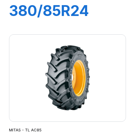
380/85R24
AC85
131A8/131B TL
(14.9R24)
MITAS - TL AC85