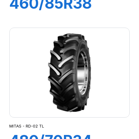
460/85R38
149A8 TL AC85
MITAS - RD-02 TL