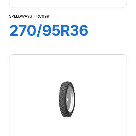
SPEEDWAYS - RC999
270/95R36
(11.2R36) 139
A8/B RC 999