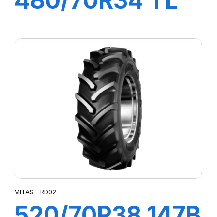
480/70R34 TL
143A8/B AC70 G
MITAS - RD02
520/70R38 147B