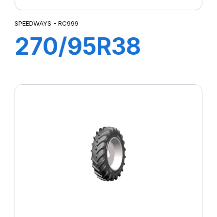
SPEEDWAYS - RC999
270/95R38
(11.2R38) 140
A8/B RC 999