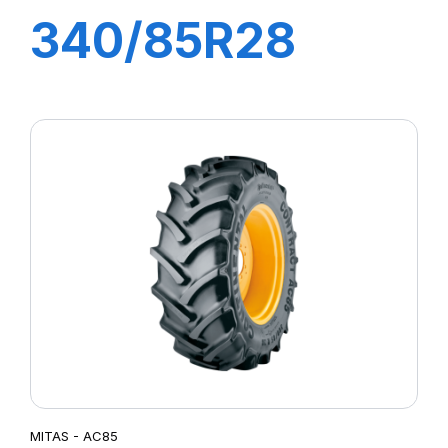
340/85R28
(13.6R28) TL
127A8 (127B)
AC85
MITAS - AC85