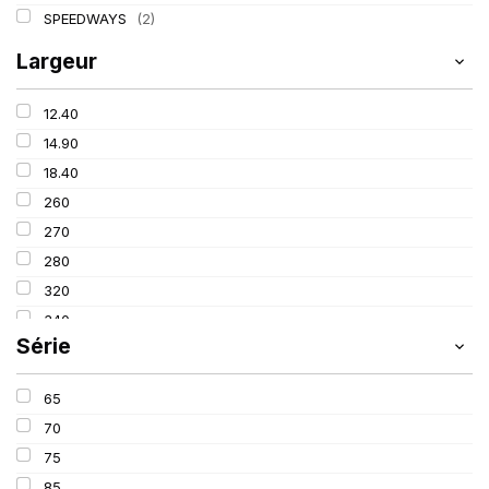
SPEEDWAYS
(2)
Largeur
12.40
14.90
18.40
260
270
280
320
340
Série
380
405
65
420
70
460
75
480
85