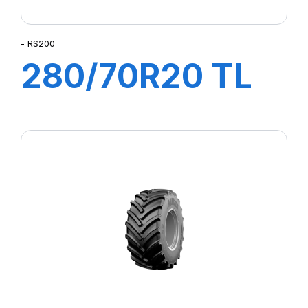
- RS200
280/70R20 TL
116A8/B RS200