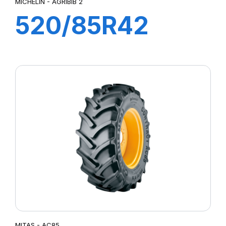
MICHELIN - AGRIBIB 2
520/85R42
162A8/162B TL
AGRIBIB 2
MITAS - AC85