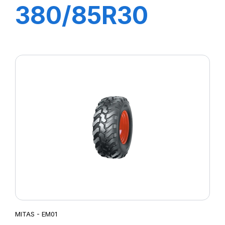
380/85R30
135A8 TL AC85
(14.9R30)
MITAS - EM01