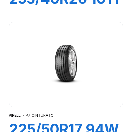
XL R-F P-ZERO
PZ4 (MOE-S)
ncs
PIRELLI - P7 CINTURATO
225/50R17 94W