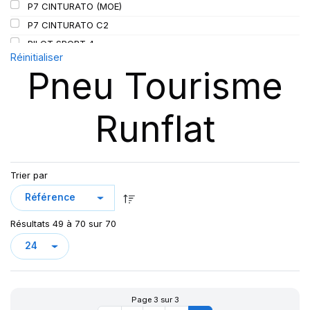
P7 CINTURATO (MOE)
P7 CINTURATO C2
PILOT SPORT 4
Réinitialiser
PILOT SPORT4
Pneu Tourisme
PILOT SPORT 4S
PILOT SUPER SPORT
Runflat
PRIMACY 3
PRIMACY 4
PZERO
P ZERO 5
Trier par
PZERO PZ4
PZERO R-F ELCT
Résultats 49 à 70 sur 70
R-F P7 CINTURATO (*) K1
S-VERD
X MULTI HDZ
Page 3 sur 3