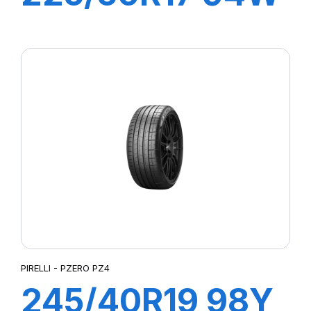
R-F P7
CINTURATO
(MOE)
PIRELLI - PZERO PZ4
245/40R19 98Y