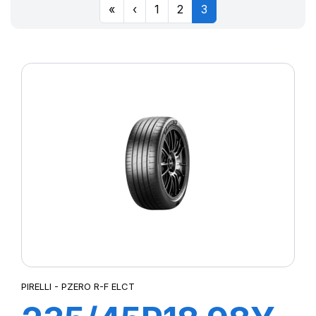
«
‹
1
2
3
PIRELLI - PZERO R-F ELCT