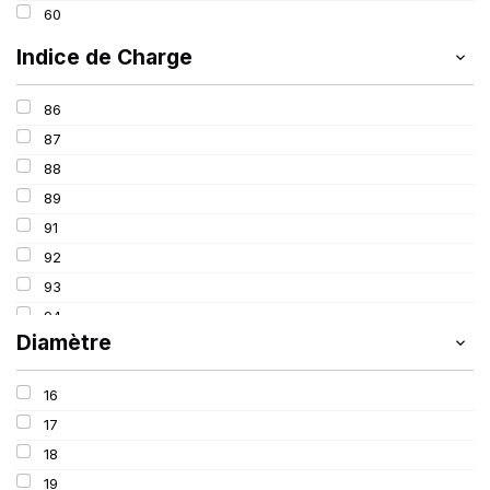
60
Indice de Charge
86
87
88
89
91
92
93
94
Diamètre
95
96
16
97
17
98
18
99
19