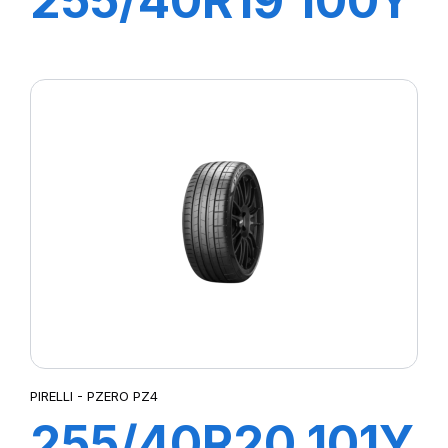
255/40R19 100Y
XL R-F P-ZERO
PZ4 (*)
PIRELLI - PZERO PZ4
255/40R20 101Y