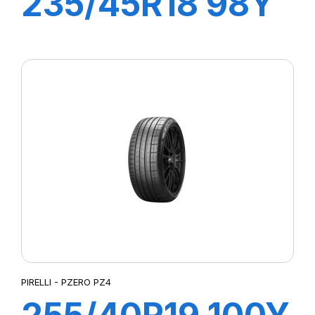
235/45R18 98Y
XL R-F PZERO
ELT
PIRELLI - PZERO PZ4