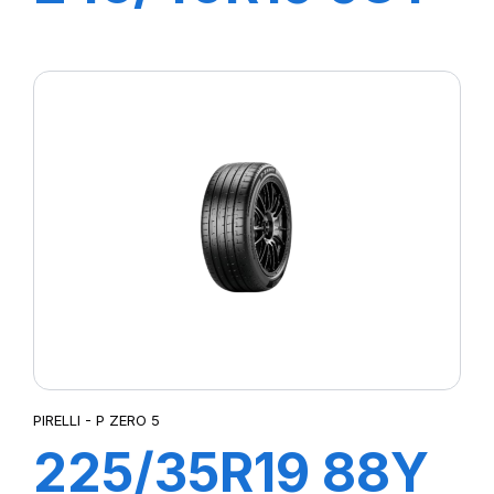
XL R-F P ZERO
PZ4(*)
PIRELLI - P ZERO 5
225/35R19 88Y