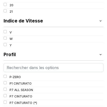
100
20
101
21
102
Indice de Vitesse
103
V
W
Y
Profil
P-ZERO
P1 CINTURATO
P7 ALL SEASON
P7 CINTURATO
P7 CINTURATO (*)