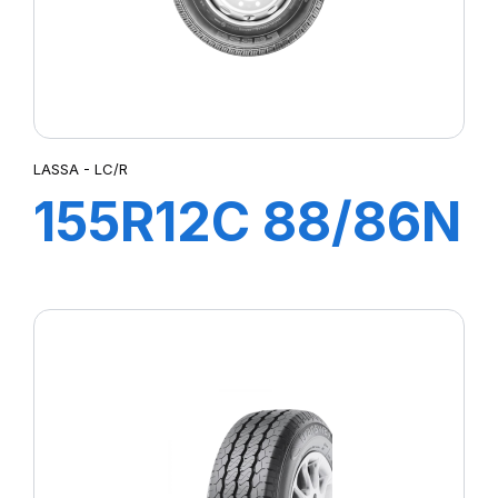
LASSA - LC/R
155R12C 88/86N
LC/R