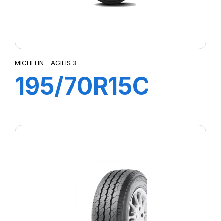
MICHELIN - AGILIS 3
195/70R15C
104/102R (98T)
AGILIS 3