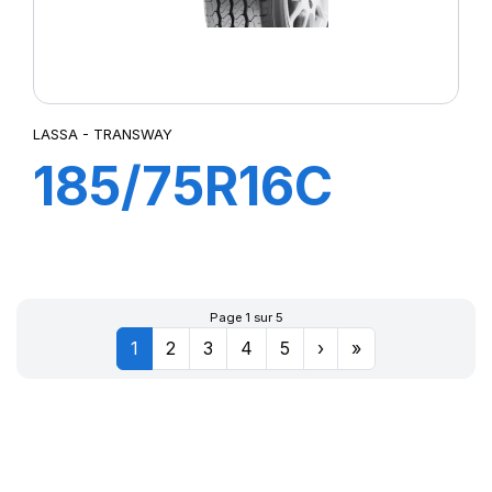
LASSA - TRANSWAY
185/75R16C
104/102R
TRANSWAY
Page 1 sur 5
1
2
3
4
5
›
»