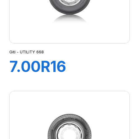
Giti - UTILITY 668
7.00R16
115/110N 12PR
TL GITI UTILITY
668+FLAP+CH