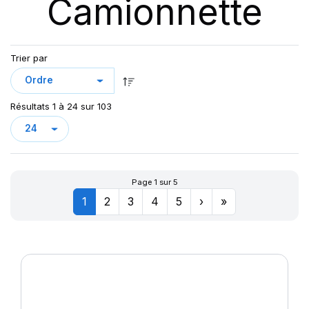
Camionnette
DV82 TL
GREEN MAX VAN
KCA651
LC/R
Trier par
LLA08
LLR666
Résultats 1 à 24 sur 103
LMC4
LT/R
MAXMILER-X
MAXMILER EX
Page 1 sur 5
MAXMILER PRO
1
2
3
4
5
›
»
MAXMILLER-X
MAXWAY
PRIMA
R655
R666
SN66