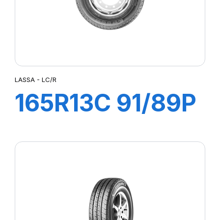
LASSA - LC/R
165R13C 91/89P
LC/R