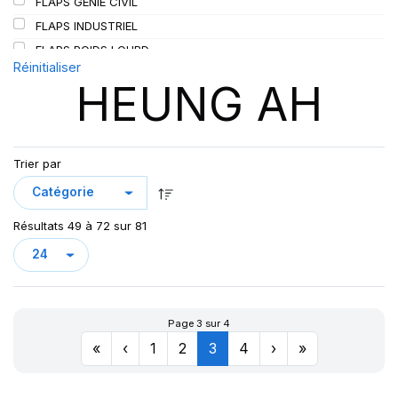
FLAPS GENIE CIVIL
SIOC
(23)
FLAPS INDUSTRIEL
SPEEDWAYS
(64)
FLAPS POIDS LOURD
STICA
(3)
Réinitialiser
HEUNG AH
TIGAR
(24)
Trier par
Résultats 49 à 72 sur 81
Page 3 sur 4
«
‹
1
2
3
4
›
»