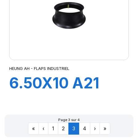
HEUNG AH - FLAPS INDUSTRIEL
6.50X10 A21
FLAP
Page 3 sur 4
«
‹
1
2
3
4
›
»