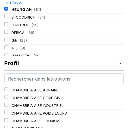
×
Effacer
HEUNG AH
(81)
BFGOODRICH
(34)
CASTROL
(59)
DEBICA
(68)
Giti
(29)
IRIS
(8)
ITALMATIC
(60)
Profil
KLEBER
(116)
LASSA
(174)
LING LONG
(152)
MICHELIN
(345)
CHAMBRE A AIRE AGRAIRE
MITAS
(95)
CHAMBRE A AIRE GENIE CIVIL
Mondolfo ferro
(31)
CHAMBRE A AIRE INDUSTRIEL
PIRELLI
(419)
CHAMBRE A AIRE POIDS LOURD
PROMETEON
(18)
CHAMBRE A AIRE TOURISME
SCHRADER
(24)